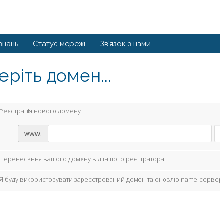
знань
Статус мережі
Зв'язок з нами
ріть домен...
Реєстрація нового домену
www.
Перенесення вашого домену від іншого реєстратора
Я буду використовувати зареєстрований домен та оновлю name-серве