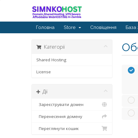
Головна
Store
Сповіщення
База 
Обе
Категорії
Shared Hosting
License
Дії
Зареєструвати домен
Перенесення домену
Переглянути кошик